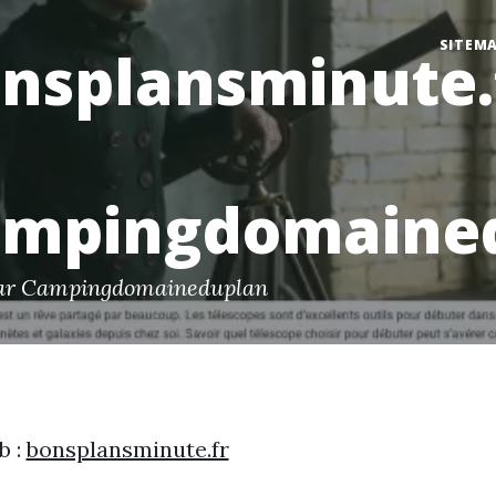
SITEM
nsplansminute.
ampingdomaine
par Campingdomaineduplan
b :
bonsplansminute.fr