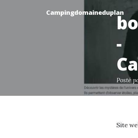
Campingdomaineduplan
bo
-
C
Posté 
Site we